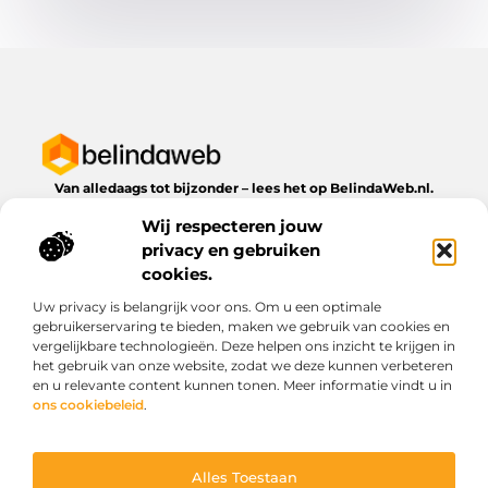
Van alledaags tot bijzonder – lees het op BelindaWeb.nl.
Ontdek inspirerende blogs en artikelen over alles wat het
Wij respecteren jouw
dagelijks leven te bieden heeft.
privacy en gebruiken
Bericht categorie
cookies.
Uw privacy is belangrijk voor ons. Om u een optimale
gebruikerservaring te bieden, maken we gebruik van cookies en
vergelijkbare technologieën. Deze helpen ons inzicht te krijgen in
Onze informatie
het gebruik van onze website, zodat we deze kunnen verbeteren
en u relevante content kunnen tonen. Meer informatie vindt u in
Kwaliteit backlinks kopen: wat je moet weten voordat je investeert
Geld verdienen via het internet: droom of werkbare realiteit?
ons cookiebeleid
.
Alles Toestaan
Website index
Cookiebeleid (EU)