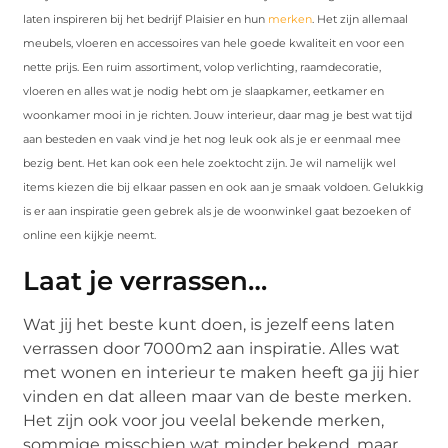
laten inspireren bij het bedrijf Plaisier en hun
merken
. Het zijn allemaal
meubels, vloeren en accessoires van hele goede kwaliteit en voor een
nette prijs. Een ruim assortiment, volop verlichting, raamdecoratie,
vloeren en alles wat je nodig hebt om je slaapkamer, eetkamer en
woonkamer mooi in je richten. Jouw interieur, daar mag je best wat tijd
aan besteden en vaak vind je het nog leuk ook als je er eenmaal mee
bezig bent. Het kan ook een hele zoektocht zijn. Je wil namelijk wel
items kiezen die bij elkaar passen en ook aan je smaak voldoen. Gelukkig
is er aan inspiratie geen gebrek als je de woonwinkel gaat bezoeken of
online een kijkje neemt.
Laat je verrassen…
Wat jij het beste kunt doen, is jezelf eens laten
verrassen door 7000m2 aan inspiratie. Alles wat
met wonen en interieur te maken heeft ga jij hier
vinden en dat alleen maar van de beste merken.
Het zijn ook voor jou veelal bekende merken,
sommige misschien wat minder bekend, maar