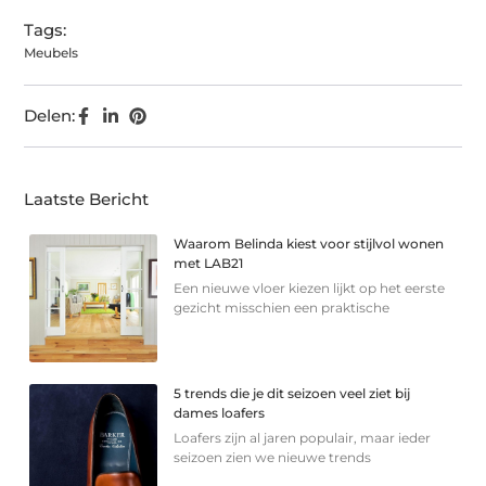
Tags:
Meubels
Delen:
Laatste Bericht
Waarom Belinda kiest voor stijlvol wonen
met LAB21
Een nieuwe vloer kiezen lijkt op het eerste
gezicht misschien een praktische
5 trends die je dit seizoen veel ziet bij
dames loafers
Loafers zijn al jaren populair, maar ieder
seizoen zien we nieuwe trends