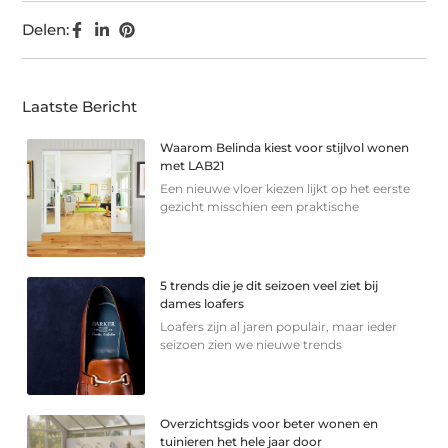
Delen:
Laatste Bericht
Waarom Belinda kiest voor stijlvol wonen
met LAB21
Een nieuwe vloer kiezen lijkt op het eerste
gezicht misschien een praktische
5 trends die je dit seizoen veel ziet bij
dames loafers
Loafers zijn al jaren populair, maar ieder
seizoen zien we nieuwe trends
Overzichtsgids voor beter wonen en
tuinieren het hele jaar door