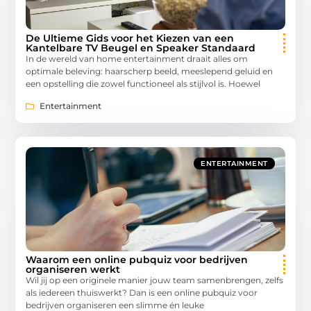
De Ultieme Gids voor het Kiezen van een
Kantelbare TV Beugel en Speaker Standaard
In de wereld van home entertainment draait alles om
optimale beleving: haarscherp beeld, meeslepend geluid en
een opstelling die zowel functioneel als stijlvol is. Hoewel
Entertainment
ENTERTAINMENT
Waarom een online pubquiz voor bedrijven
organiseren werkt
Wil jij op een originele manier jouw team samenbrengen, zelfs
als iedereen thuiswerkt? Dan is een online pubquiz voor
bedrijven organiseren een slimme én leuke