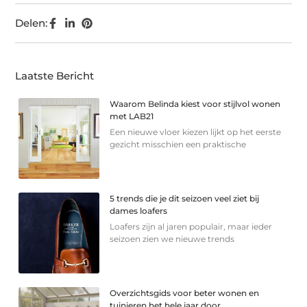
Delen:
Laatste Bericht
Waarom Belinda kiest voor stijlvol wonen
met LAB21
Een nieuwe vloer kiezen lijkt op het eerste
gezicht misschien een praktische
5 trends die je dit seizoen veel ziet bij
dames loafers
Loafers zijn al jaren populair, maar ieder
seizoen zien we nieuwe trends
Overzichtsgids voor beter wonen en
tuinieren het hele jaar door