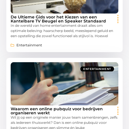
De Ultieme Gids voor het Kiezen van een
Kantelbare TV Beugel en Speaker Standaard
In de wereld van home entertainment draait alles om
optimale beleving: haarscherp beeld, meeslepend geluid en
een opstelling die zowel functioneel als stijlvol is. Hoewel
Entertainment
ENTERTAINMENT
Waarom een online pubquiz voor bedrijven
organiseren werkt
Wil jij op een originele manier jouw team samenbrengen, zelfs
als iedereen thuiswerkt? Dan is een online pubquiz voor
bedrijven organiseren een slimme én leuke