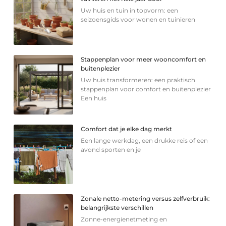
Uw huis en tuin in topvorm: een
seizoensgids voor wonen en tuinieren
Stappenplan voor meer wooncomfort en
buitenplezier
Uw huis transformeren: een praktisch
stappenplan voor comfort en buitenplezier
Een huis
Comfort dat je elke dag merkt
Een lange werkdag, een drukke reis of een
avond sporten en je
Zonale netto-metering versus zelfverbruik:
belangrijkste verschillen
Zonne-energienetmeting en