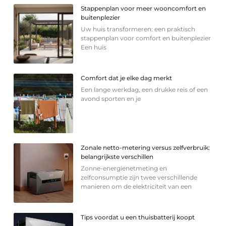
Stappenplan voor meer wooncomfort en
buitenplezier
Uw huis transformeren: een praktisch
stappenplan voor comfort en buitenplezier
Een huis
Comfort dat je elke dag merkt
Een lange werkdag, een drukke reis of een
avond sporten en je
Zonale netto-metering versus zelfverbruik:
belangrijkste verschillen
Zonne-energienetmeting en
zelfconsumptie zijn twee verschillende
manieren om de elektriciteit van een
Tips voordat u een thuisbatterij koopt