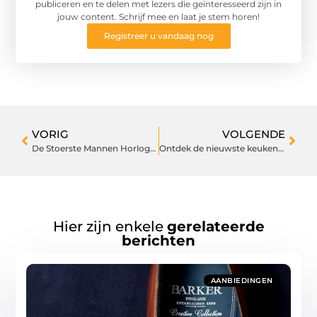
publiceren en te delen met lezers die geïnteresseerd zijn in
jouw content. Schrijf mee en laat je stem horen!
Registreer u vandaag nog
VORIG
VOLGENDE
De Stoerste Mannen Horloges: Stijlvol en Robuust
Ontdek de nieuwste keukentrends in de keukenshowroom nabij Tilburg
Hier zijn enkele
gerelateerde
berichten
AANBIEDINGEN