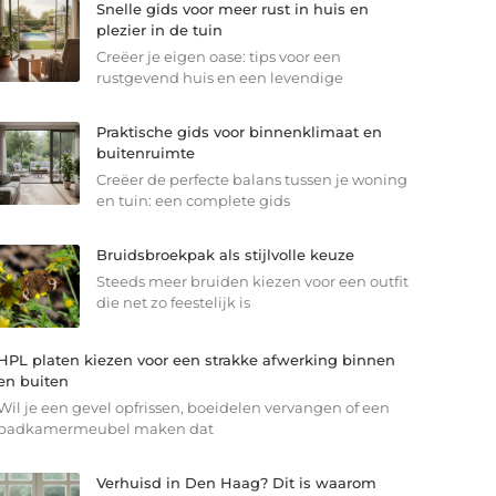
Snelle gids voor meer rust in huis en
plezier in de tuin
Creëer je eigen oase: tips voor een
rustgevend huis en een levendige
Praktische gids voor binnenklimaat en
buitenruimte
Creëer de perfecte balans tussen je woning
en tuin: een complete gids
Bruidsbroekpak als stijlvolle keuze
Steeds meer bruiden kiezen voor een outfit
die net zo feestelijk is
HPL platen kiezen voor een strakke afwerking binnen
en buiten
Wil je een gevel opfrissen, boeidelen vervangen of een
badkamermeubel maken dat
Verhuisd in Den Haag? Dit is waarom