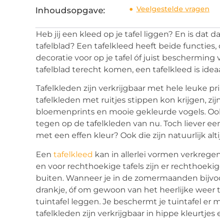
Veelgestelde vragen
Inhoudsopgave:
Heb jij een kleed op je tafel liggen? En is dat 
tafelblad? Een tafelkleed heeft beide functies,
decoratie voor op je tafel óf juist bescherming 
tafelblad terecht komen, een tafelkleed is ideaa
Tafelkleden zijn verkrijgbaar met hele leuke pr
tafelkleden met ruitjes stippen kon krijgen, zi
bloemenprints en mooie gekleurde vogels. Ook
tegen op de tafelkleden van nu. Toch liever ee
met een effen kleur? Ook die zijn natuurlijk alti
Een
tafelkleed
kan in allerlei vormen verkregen
en voor rechthoekige tafels zijn er rechthoeki
buiten. Wanneer je in de zomermaanden bijvoor
drankje, óf om gewoon van het heerlijke weer t
tuintafel leggen. Je beschermt je tuintafel er 
tafelkleden zijn verkrijgbaar in hippe kleurtjes 