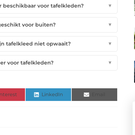
r beschikbaar voor tafelkleden?
▼
geschikt voor buiten?
▼
jn tafelkleed niet opwaait?
▼
er voor tafelkleden?
▼
nterest
LinkedIn
Email