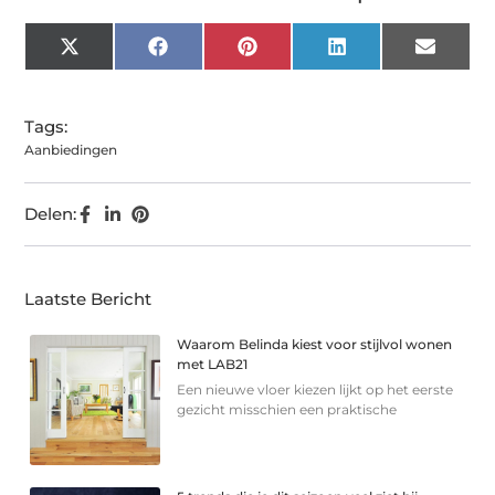
X
Facebook
Pinterest
LinkedIn
Email
(Twitter)
Tags:
Aanbiedingen
Delen:
Laatste Bericht
Waarom Belinda kiest voor stijlvol wonen
met LAB21
Een nieuwe vloer kiezen lijkt op het eerste
gezicht misschien een praktische