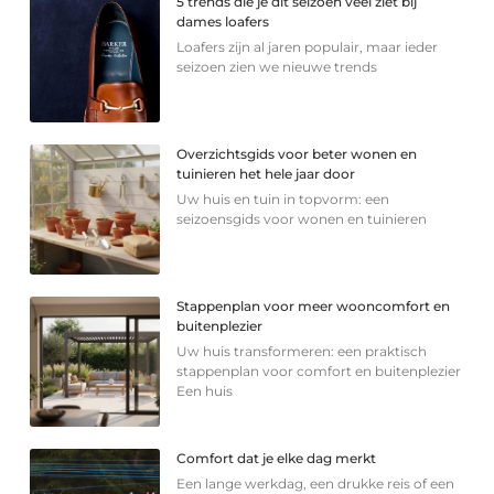
5 trends die je dit seizoen veel ziet bij
dames loafers
Loafers zijn al jaren populair, maar ieder
seizoen zien we nieuwe trends
Overzichtsgids voor beter wonen en
tuinieren het hele jaar door
Uw huis en tuin in topvorm: een
seizoensgids voor wonen en tuinieren
Stappenplan voor meer wooncomfort en
buitenplezier
Uw huis transformeren: een praktisch
stappenplan voor comfort en buitenplezier
Een huis
Comfort dat je elke dag merkt
Een lange werkdag, een drukke reis of een