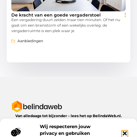
De kracht van een goede vergaderstoel
Een vergadering duurt zelden maar tien minuten. Of het nu
gaat om een brainstorm of een wekelijks overleg: de
vergaderruimte is een plek waar je
Aanbiedingen
Van alledaags tot bijzonder – lees het op BelindaWeb.nl.
Ontdek inspirerende blogs en artikelen over alles wat het
Wij respecteren jouw
dagelijks leven te bieden heeft.
privacy en gebruiken