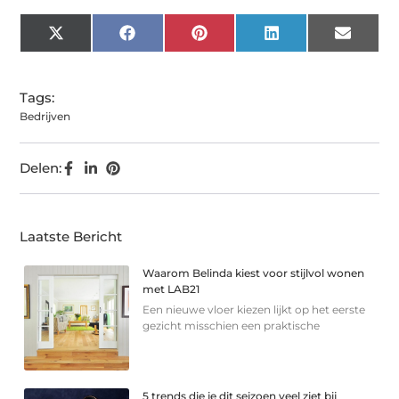
X
Facebook
Pinterest
LinkedIn
Email
(Twitter)
Tags:
Bedrijven
Delen:
Laatste Bericht
Waarom Belinda kiest voor stijlvol wonen
met LAB21
Een nieuwe vloer kiezen lijkt op het eerste
gezicht misschien een praktische
5 trends die je dit seizoen veel ziet bij