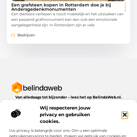
Een grafsteen kopen in Rotterdam doe je bij
Andersgedenkmonumenten
Een dierbare verliezen is nooit makkelijk en het uitzoeken van
een passend grafmonument kan dan ook een emotionele
aangelegenheid zijn. In Rotterdam zijn er vele
Bedrijven
Van alledaags tot bijzonder – lees het op BelindaWeb.nl.
Ontdek inspirerende blogs en artikelen over alles wat het
Wij respecteren jouw
dagelijks leven te bieden heeft.
privacy en gebruiken
Bericht categorie
cookies.
Uw privacy is belangrijk voor ons. Om u een optimale
gebruikerservaring te bieden, maken we gebruik van cookies en