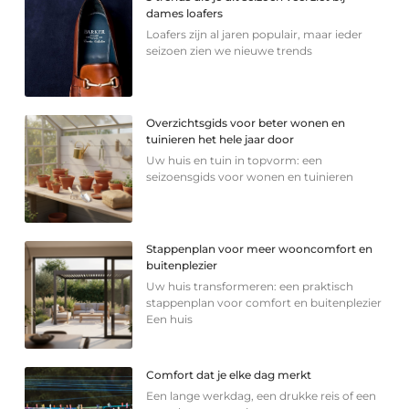
dames loafers
Loafers zijn al jaren populair, maar ieder
seizoen zien we nieuwe trends
Overzichtsgids voor beter wonen en
tuinieren het hele jaar door
Uw huis en tuin in topvorm: een
seizoensgids voor wonen en tuinieren
Stappenplan voor meer wooncomfort en
buitenplezier
Uw huis transformeren: een praktisch
stappenplan voor comfort en buitenplezier
Een huis
Comfort dat je elke dag merkt
Een lange werkdag, een drukke reis of een