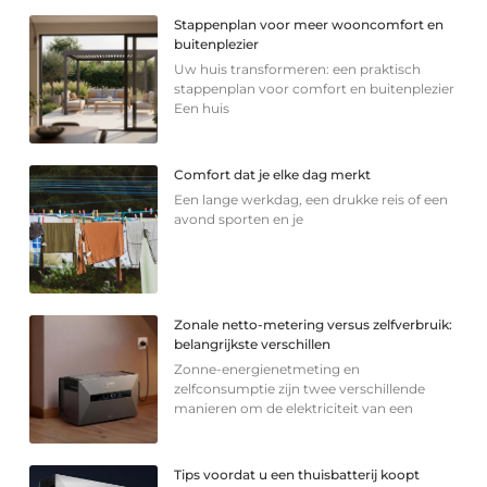
Stappenplan voor meer wooncomfort en
buitenplezier
Uw huis transformeren: een praktisch
stappenplan voor comfort en buitenplezier
Een huis
Comfort dat je elke dag merkt
Een lange werkdag, een drukke reis of een
avond sporten en je
Zonale netto-metering versus zelfverbruik:
belangrijkste verschillen
Zonne-energienetmeting en
zelfconsumptie zijn twee verschillende
manieren om de elektriciteit van een
Tips voordat u een thuisbatterij koopt