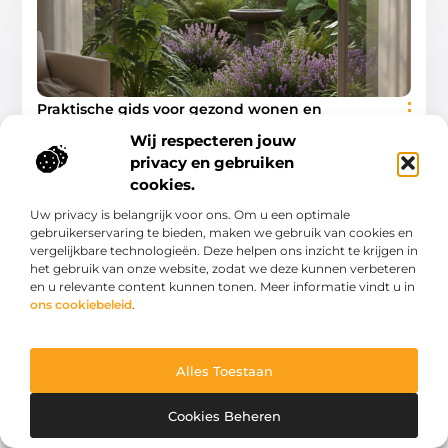
Praktische gids voor gezond wonen en
tuinonderhoud
Wij respecteren jouw
Creëer een gezonde oase: uw complete gids voor huis en tuin
Een gezond en gelukkig leven begint thuis. Onze
privacy en gebruiken
leefomgeving heeft een diepgaande invloed op
cookies.
Woning En Tuin
Uw privacy is belangrijk voor ons. Om u een optimale
gebruikerservaring te bieden, maken we gebruik van cookies en
vergelijkbare technologieën. Deze helpen ons inzicht te krijgen in
het gebruik van onze website, zodat we deze kunnen verbeteren
en u relevante content kunnen tonen. Meer informatie vindt u in
ons cookiebeleid
.
WONING EN TUIN
Alles Toestaan
Cookies Beheren
Industriële schoonmaak: een veilige, efficiënte