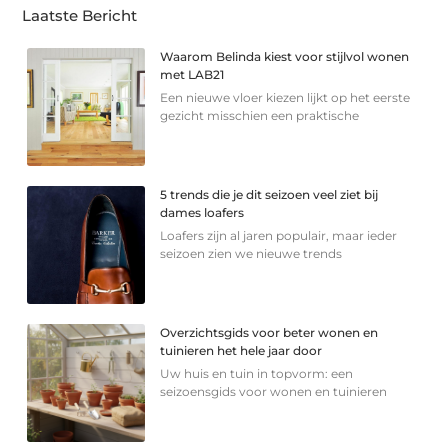
Laatste Bericht
Waarom Belinda kiest voor stijlvol wonen
met LAB21
Een nieuwe vloer kiezen lijkt op het eerste
gezicht misschien een praktische
5 trends die je dit seizoen veel ziet bij
dames loafers
Loafers zijn al jaren populair, maar ieder
seizoen zien we nieuwe trends
Overzichtsgids voor beter wonen en
tuinieren het hele jaar door
Uw huis en tuin in topvorm: een
seizoensgids voor wonen en tuinieren