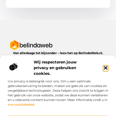
Van alledaags tot bijzonder – lees het op BelindaWeb.nl.
Ontdek inspirerende blogs en artikelen over alles wat het
Wij respecteren jouw
dagelijks leven te bieden heeft.
privacy en gebruiken
Bericht categorie
cookies.
Uw privacy is belangrijk voor ons. Om u een optimale
gebruikerservaring te bieden, maken we gebruik van cookies en
vergelijkbare technologieën. Deze helpen ons inzicht te krijgen in
Onze informatie
het gebruik van onze website, zodat we deze kunnen verbeteren
en u relevante content kunnen tonen. Meer informatie vindt u in
Kwaliteit backlinks kopen: wat je moet weten voordat je investeert
Geld verdienen via het internet: droom of werkbare realiteit?
ons cookiebeleid
.