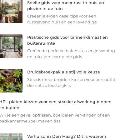
Snelle gids voor meer rust in huis en
plezier in de tuin
Creëer je eigen oase: tips voor een
rustgevend huis en een levendige
Praktische gids voor binnenklimaat en
buitenruimte
Creëer de perfecte balans tussen je woning
en tuin: een complete gids
Bruidsbroekpak als stijlvolle keuze
Steeds meer bruiden kiezen voor een outfit
die net zo feestelijk is
HPL platen kiezen voor een strakke afwerking binnen
en buiten
Wil je een gevel opfrissen, boeidelen vervangen of een
badkamermeubel maken dat
Verhuisd in Den Haag? Dit is waarom