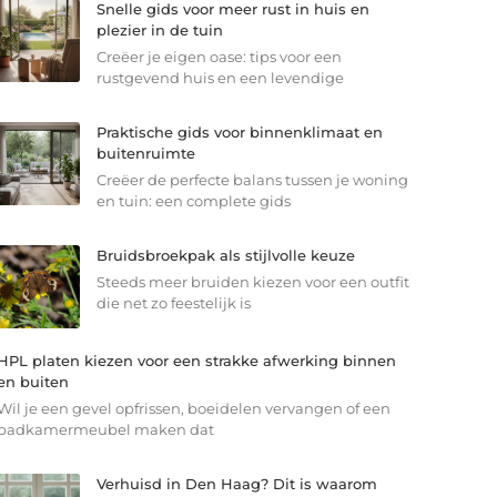
Snelle gids voor meer rust in huis en
plezier in de tuin
Creëer je eigen oase: tips voor een
rustgevend huis en een levendige
Praktische gids voor binnenklimaat en
buitenruimte
Creëer de perfecte balans tussen je woning
en tuin: een complete gids
Bruidsbroekpak als stijlvolle keuze
Steeds meer bruiden kiezen voor een outfit
die net zo feestelijk is
HPL platen kiezen voor een strakke afwerking binnen
en buiten
Wil je een gevel opfrissen, boeidelen vervangen of een
badkamermeubel maken dat
Verhuisd in Den Haag? Dit is waarom